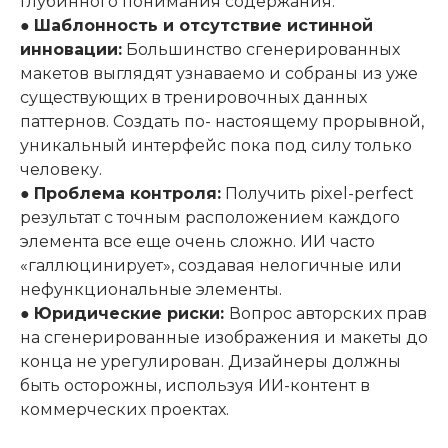
глубинного понимания содержания.
●
Шаблонность и отсутствие истинной
инновации:
Большинство сгенерированных
макетов выглядят узнаваемо и собраны из уже
существующих в тренировочных данных
паттернов. Создать по- настоящему прорывной,
уникальный интерфейс пока под силу только
человеку.
●
Проблема контроля:
Получить pixel-perfect
результат с точным расположением каждого
элемента все еще очень сложно. ИИ часто
«галлюцинирует», создавая нелогичные или
нефункциональные элементы.
●
Юридические риски:
Вопрос авторских прав
на сгенерированные изображения и макеты до
конца не урегулирован. Дизайнеры должны
быть осторожны, используя ИИ-контент в
коммерческих проектах.