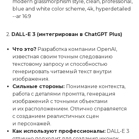
modern glassmorphism style, clean, professional,
blue and white color scheme, 4k, hyperdetailed
--ar 16:9
2.
DALL-E 3 (интегрирован в ChatGPT Plus)
Что это?
Разработка компании OpenAI,
известная своим точным следованию
текстовому запросу и способностью
генерировать читаемый текст внутри
изображения.
Сильные стороны:
Понимание контекста,
работа с деталями промпта, генерация
изображений с точными объектами
и их расположением. Отлично справляется
с созданием реалистичных сцен
и персонажей.
Как используют профессионалы:
DALL-E 3
отлично подходит для создания иконок,