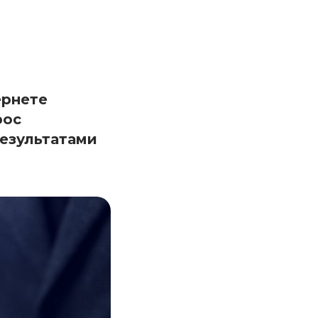
ернете
рос
результатами