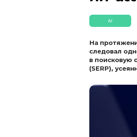
AI
На протяжени
следовал одн
в поисковую с
(SERP), усея