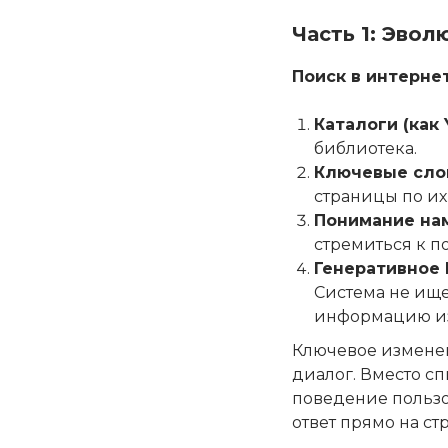
Часть 1: Эвол
Поиск в интерне
Каталоги (как Y
библиотека.
Ключевые слов
страницы по их
Понимание нам
стремиться к п
Генеративное И
Система не ищет
информацию из
Ключевое изменен
диалог. Вместо сп
поведение пользо
ответ прямо на с