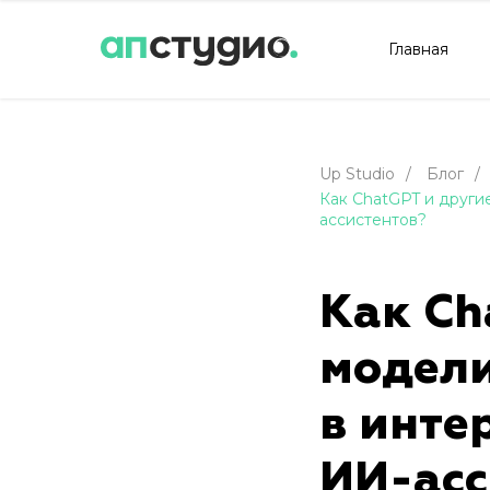
Главная
Up Studio
/
Блог
/
Как ChatGPT и други
ассистентов?
Как Ch
модели
в инте
ИИ-асс