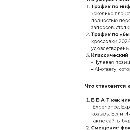
Трафик по ин
«сколько плане
полностью пере
запросов, стол
Трафик по «б
кроссовки 2024
удовлетворены 
Классический 
«Нулевая позиц
– AI-ответу, ко
Что становится 
E-E-A-T как ни
(Experience, Exp
козырь. Если И
такие сайты бу
Смещение фок