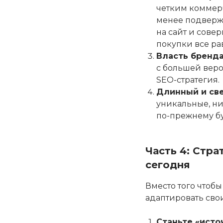
четким коммерч
менее подверже
на сайт и сове
покупки все ра
Власть бренда
с большей веро
SEO-стратегия.
Длинный и св
уникальные, ни
по-прежнему б
Часть 4: Стра
сегодня
Вместо того чтоб
адаптировать свои
Станьте «исто