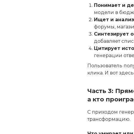
Понимает и де
модели в бюдже
Ищет и анализ
форумы, магази
Синтезирует о
добавляет спис
Цитирует ист
генерации отве
Пользователь полу
клика. И вот здес
Часть 3: Пря
а кто проигра
С приходом гене
трансформацию.
Что умирает или