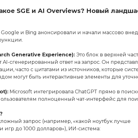
 такое SGE и AI Overviews? Новый ландш
 Google и Bing анонсировали и начали массово вне
функции.
arch Generative Experience):
Это блок в верхней час
 AI-сгенерированный ответ на запрос. Он представл
ии, часто с цитатами из источников, которые сист
ядом могут быть интерактивные элементы для уточн
ot):
Microsoft интегрировала ChatGPT прямо в поис
пользователям полноценный чат-интерфейс для пои
?
 сложный запрос (например, «какой ноутбук лучше
и игр до 1000 долларов»), ИИ-система: