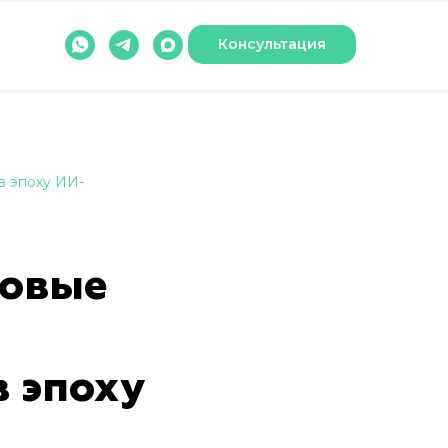
Консультация
в эпоху ИИ-
ковые
в эпоху