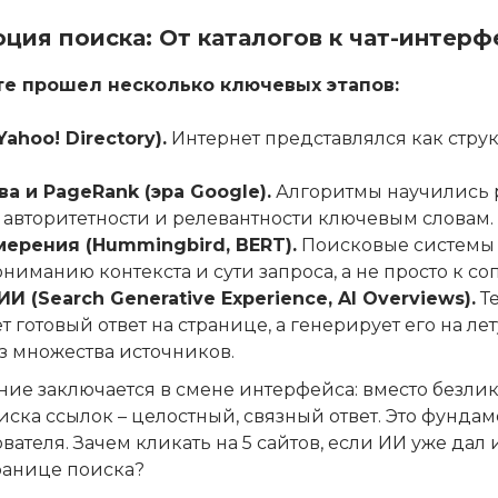
юция поиска: От каталогов к чат-интер
те прошел несколько ключевых этапов:
ahoo! Directory).
Интернет представлялся как стру
а и PageRank (эра Google).
Алгоритмы научились 
 авторитетности и релевантности ключевым словам.
ерения (Hummingbird, BERT).
Поисковые системы
ониманию контекста и сути запроса, а не просто к со
И (Search Generative Experience, AI Overviews).
Те
 готовый ответ на странице, а генерирует его на лет
 множества источников.
ие заключается в смене интерфейса: вместо безлик
иска ссылок – целостный, связный ответ. Это фунда
вателя. Зачем кликать на 5 сайтов, если ИИ уже д
транице поиска?