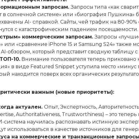
формационным запросам.
Запросы типа «как свари
т в солнечной системе» или «биография Пушкина» б
хвачены AI- справкой. Сайты, чей трафик на 80-90% 
кнутся с катастрофическим падением посещаемости.
ыстрым» коммерческим запросам.
Запросы «лучши
» или «сравнение iPhone 15 и Samsung S24» также мо
AI-обзором, который представит сводную таблицу с
ТОП-10.
Внимание пользователя теперь приковано к 
ия» в виде Featured Snippet уступила место «мину
торый находится поверх всех органических результато
критически важным (новые приоритеты):
когда актуален.
Опыт, Экспертность, Авторитетност
ertise, Authoritativeness, Trustworthiness) – это тепе
И-система научилась распознавать истинную эксперт
дут использоваться в качестве источников для генер
уса на коммерческие и транзакционные запросы