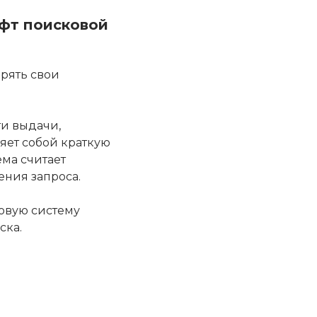
афт поисковой
дрять свои
ти выдачи,
яет собой краткую
ема считает
ения запроса.
ковую систему
ска.