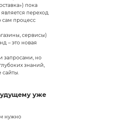
оставка») пока
 является переход
о сам процесс
газины, сервисы)
д – это новая
и запросами, но
лубоких знаний,
 сайты.
 будущему уже
ам нужно