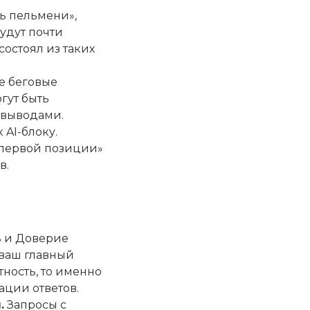
ть пельмени»,
удут почти
состоял из таких
е беговые
гут быть
 выводами.
AI-блоку.
с первой позиции»
в.
ь и Доверие
рь ваш главный
ность, то именно
ации ответов.
.
Запросы с