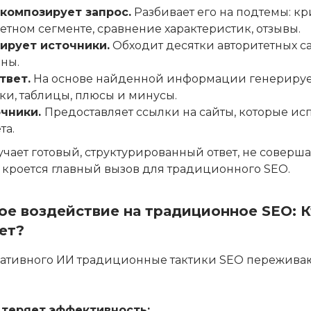
композирует запрос.
Разбивает его на подтемы: к
тном сегменте, сравнение характеристик, отзывы.
ирует источники.
Обходит десятки авторитетных са
ны.
твет.
На основе найденной информации генерирует
ки, таблицы, плюсы и минусы.
очники.
Предоставляет ссылки на сайты, которые ис
та.
чает готовый, структурированный ответ, не соверш
ь кроется главный вызов для традиционного SEO.
мое воздействие на традиционное SEO: К
ет?
ративного ИИ традиционные тактики SEO пережива
 теряет эффективность: