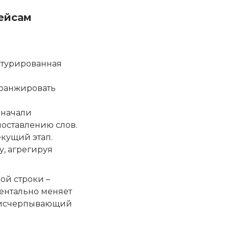
фейсам
ктурированная
ранжировать
 начали
поставлению слов.
кущий этап.
у, агрегируя
ой строки –
ментально меняет
ал исчерпывающий