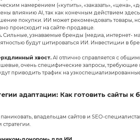
еским намерением («купить», «заказать», «цена», «д
ны влиянию AI, так как конечным действием здесь
ршение покупки. ИИ может рекомендовать товары, н
вно происходит на сайте-продавце.
.
Сильные, узнаваемые бренды (медиа, интернет- ма
ятностью будут цитироваться ИИ. Инвестиции в брен
ерхдлинный хвост.
AI отлично справляется с общим
шевые, очень специфические запросы, требующие г
удут приводить трафик на узкоспециализированные
тегии адаптации: Как готовить сайты к
ы паниковать, владельцам сайтов и SEO-специалист
 стратегии.
чником-донором» для ИИ.