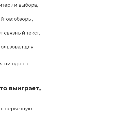
ритерии выбора,
йтов: обзоры,
 связный текст,
пользовал для
ая ни одного
то выиграет,
ют серьезную