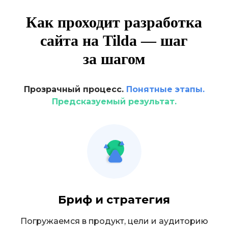
Вы всегда понимаете, что
происходит и на каком этапе ваш
Как проходит разработка
сайт
сайта на Tilda — шаг
за шагом
Прозрачный процесс.
Понятные этапы.
Предсказуемый результат.
BUSINESS
Что получает
ваш бизнес
после запуска
Не просто сайт. Полноценный
Бриф и стратегия
инструмент продаж и коммуникации.
Наши клиенты видят рост заявок
Погружаемся в продукт, цели и аудиторию
на 30–70%
в первые месяцы после