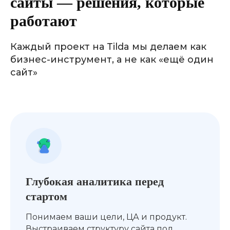
сайты — решения, которые
работают
Пример:
для бренда одежды мы
Каждый проект на Tilda мы делаем как
создали сайт, где каждая секция
бизнес-инструмент, а не как «ещё один
усиливала стиль бренда, а
количество заказов выросло
на 45%
сайт»
уже в первый месяц
Глубокая аналитика перед
стартом
Понимаем ваши цели, ЦА и продукт.
Выстраиваем структуру сайта под