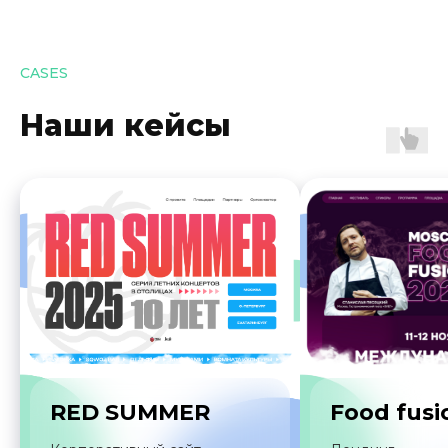
CASES
Наши кейсы
Премиум
Для крупных, нагруженных и
высокозначимых digital-проектов,
где важна максимальная
вовлечённость команды
от 90 000 ₽/мес
Заказать
RED SUMMER
Food fusi