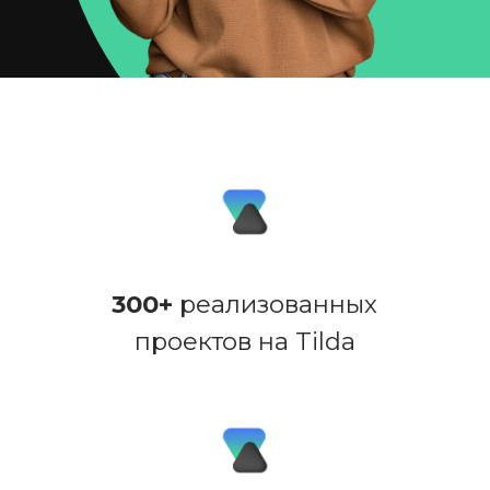
75%
клиентов приходят
по рекомендациям
Почему Tilda —
современное
решение для
вашего бизнеса
Быстрая, гибкая и мощная
платформа, на которой можно
сделать почти всё.