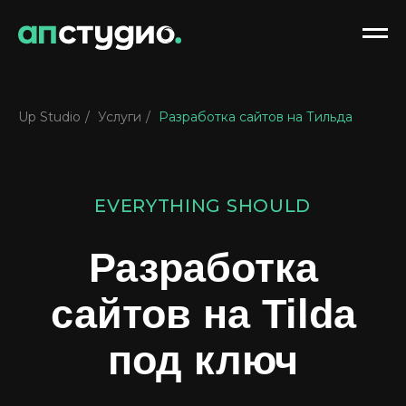
Up Studio
/
Услуги
/
Разработка сайтов на Тильда
EVERYTHING SHOULD
Разработка
сайтов на Tilda
под ключ
Создаём сайты, которые продают,
вовлекают и впечатляют — на Tilda
под ключ. От концепции до запуска:
прорабатываем стратегию, дизайн,
тексты и конверсию. Работаем
с бизнесом любого масштаба —