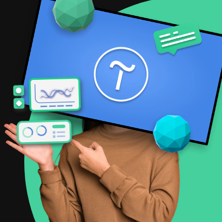
300+
реализованных
проектов на Tilda
От 10 дней
средний
срок запуска