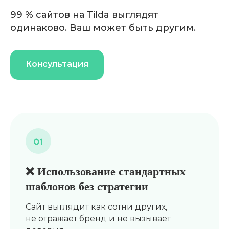
99 % сайтов на Tilda выглядят
одинаково. Ваш может быть другим.
Консультация
❌
Использование стандартных
шаблонов без стратегии
Мы развиваем ваш проект как живую
Сайт выглядит как сотни других,
экосистему: сайт, SEO, реклама и
не отражает бренд и не вызывает
контент работают синхронно и