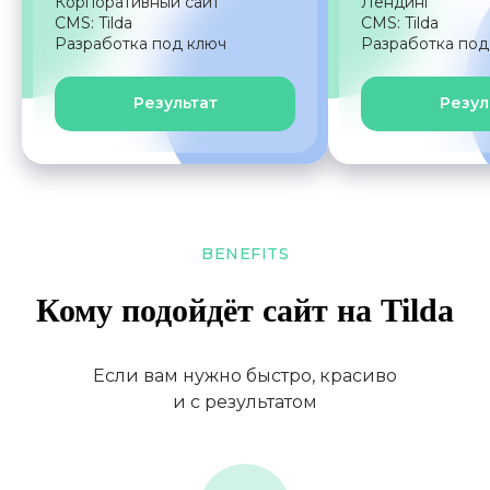
Корпоративный сайт
Лендинг
CMS: Tilda
CMS: Tilda
Разработка под ключ
Разработка под
Разовая
поддержка
Результат
Резул
Если нужно быстро
решить одну задачу или
внести правки
от 3 000 ₽/задача
или 2 000 ₽/час
BENEFITS
Кому подойдёт сайт на Tilda
Заказать
Если вам нужно быстро, красиво
и с результатом