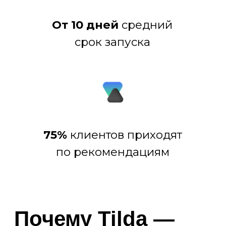
Tilda — не просто конструктор. Это
платформа для создания визуально
выразительных и технологичных
сайтов без компромиссов. С её
помощью можно быстро запустить
лендинг, корпоративный сайт,
интернет-витрину или мини-магазин с
продуманной архитектурой.
Tilda идеально подходит для
компаний, которым важно скорость,
эстетика и эффективность.
Преимущества:
ОПЛАТЫ И ФОРМЫ ЗАЯВОК