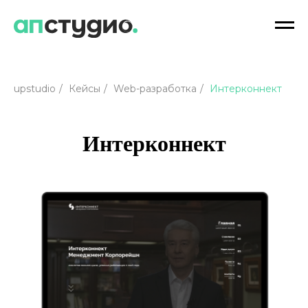
upstudio
/
Кейсы
/
Web-разработка
/
Интерконнект
Интерконнект