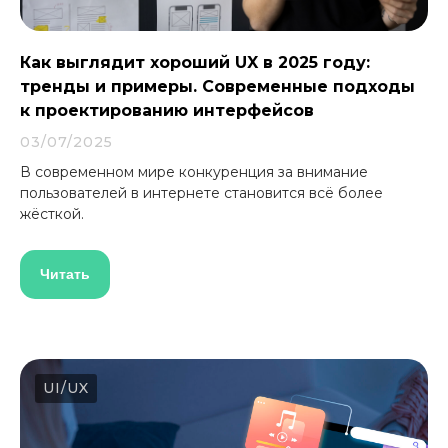
Как выглядит хороший UX в 2025 году:
Разработка сайтов
тренды и примеры. Современные подходы
к проектированию интерфейсов
Разработка веб-сайтов для
03/07/2025
решения любых задач бизнеса
от лендингов до
В современном мире конкуренция за внимание
корпоративных порталов
пользователей в интернете становится всё более
жёсткой.
— Анализ и структура
— Дизайн и вёрстка
— Программная часть
Читать
— Подключение нужных
функций
— Адаптация под все устройства
— Тестирование и запуск
UI/UX
Подробнее