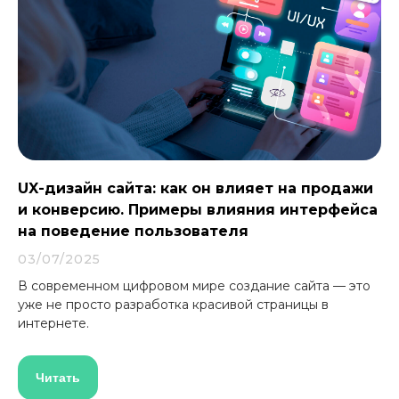
Поддержка
Обновление контента,
UX-дизайн сайта: как он влияет на продажи
исправление ошибок
и конверсию. Примеры влияния интерфейса
и технический контроль.
на поведение пользователя
03/07/2025
Подробнее
В современном цифровом мире создание сайта — это
уже не просто разработка красивой страницы в
интернете.
Читать